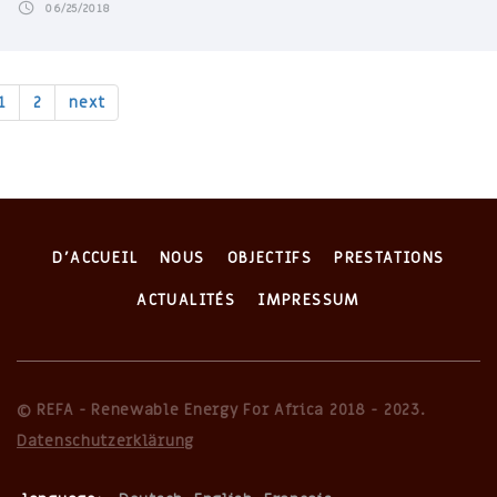
06/25/2018
1
2
next
D'ACCUEIL
NOUS
OBJECTIFS
PRESTATIONS
ACTUALITÉS
IMPRESSUM
© REFA - Renewable Energy For Africa 2018 - 2023.
Datenschutzerklärung